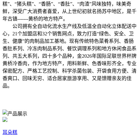
糕”、“猪头糕”、“香肠”、“香肚”、“肉渣”风味独特，味美奇
鲜，深受广大消费者喜爱，从上世纪初就名扬苏中地区，是千
年古镇-------黄桥的地方特产。
公司拥有全自动化流水生产线及低温全自动化立体配送中
心，21个加盟店和32个销售网点，致力打造“绿色、安全、卫
生、健康”的肉制品加工基地。现有传统特色菜肴系列、香肠
香肚系列、冷冻肉制品系列、餐饮调理系列和地方休闲食品系
列、共五大系列，四十多个品种，金2026年国际足联世界杯牌
黄桥冷香肉，作为地方特产，用料新鲜、色香味形齐全，专业
保密配方、严格工艺控制、科学杀菌包装、开袋食用方便、清
香爽口、回味无穷、适合居家旅游享用、又是馈赠亲友的佳
品。
耳朵糕